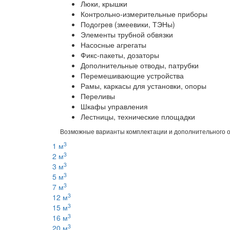
Люки, крышки
Контрольно-измерительные приборы
Подогрев (змеевики, ТЭНы)
Элементы трубной обвязки
Насосные агрегаты
Фикс-пакеты, дозаторы
Дополнительные отводы, патрубки
Перемешивающие устройства
Рамы, каркасы для установки, опоры
Переливы
Шкафы управления
Лестницы, технические площадки
Возможные варианты комплектации и дополнительного о
3
1 м
3
2 м
3
3 м
3
5 м
3
7 м
3
12 м
3
15 м
3
16 м
3
20 м