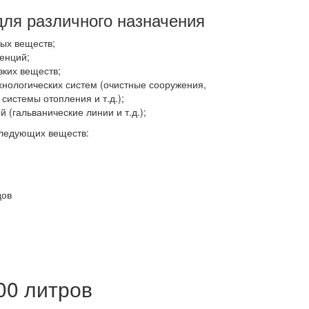
для различного назначения
ных веществ;
енций;
зких веществ;
хнологических систем (очистные сооружения,
истемы отопления и т.д.);
 (гальванические линии и т.д.);
следующих веществ:
дов
00 литров