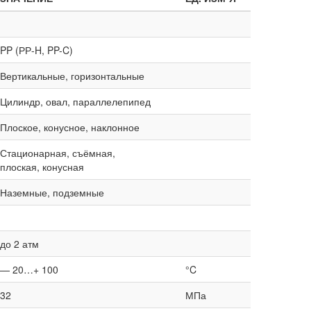
PP (РР-H, PP-C)
Вертикальные, горизонтальные
Цилиндр, овал, параллелепипед
Плоское, конусное, наклонное
Стационарная, съёмная,
плоская, конусная
Наземные, подземные
до 2 атм
— 20…+ 100
°C
32
МПа