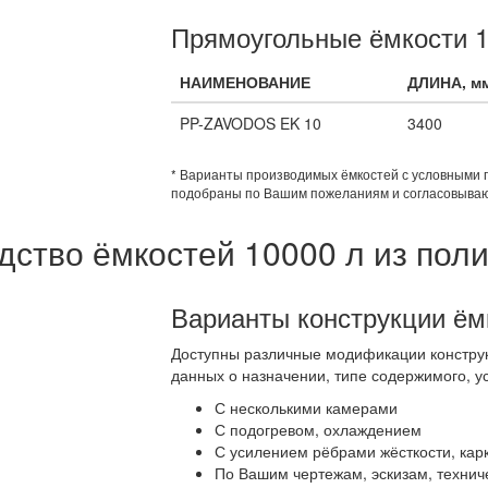
Прямоугольные ёмкости 1
НАИМЕНОВАНИЕ
ДЛИНА, м
PP-ZAVODOS EK 10
3400
* Варианты производимых ёмкостей с условными 
подобраны по Вашим пожеланиям и согласовываю
дство ёмкостей 10000 л из пол
Варианты конструкции ём
Доступны различные модификации конструк
данных о назначении, типе содержимого, у
С несколькими камерами
С подогревом, охлаждением
С усилением рёбрами жёсткости, кар
По Вашим чертежам, эскизам, технич