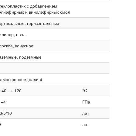
теклопластик с добавлением
олиэфирных и винилэфирных смол
ертикальные, горизонтальные
илиндр, овал
лоское, конусное
аземные, подземные
атмосферное (налив)
 40…+ 120
°C
1–41
ГПа
3/5/10
лет
0
лет