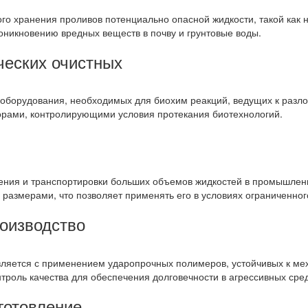
ого хранения проливов потенциально опасной жидкости, такой как
никновению вредных веществ в почву и грунтовые воды.
ческих очистных
и оборудования, необходимых для биохим реакций, ведущих к раз
рами, контролирующими условия протекания биотехнологий.
нения и транспортировки больших объемов жидкостей в промышленн
 размерами, что позволяет применять его в условиях ограниченног
роизводство
вляется с применением ударопрочных полимеров, устойчивых к ме
троль качества для обеспечения долговечности в агрессивных сре
готовление