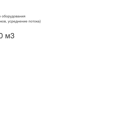
о оборудования
оков, усреднение потока)
0 м3