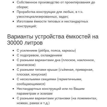
Собственное производство от проектирования до
сборки;
Проработка конструкции для любых, в т.ч.
узкоспециализированных, задач;
Изготовим ёмкости типовых и нестандартных
конструкций;
Варианты устройства ёмкостей на
30000 литров
С усилением (рёбра, пояса, каркасы)
С подогревом, охлаждением
С разными вариантами дна (плоское, наклонное,
коническое)
С разными типами крыши (съёмная, приварная,
плоская, конусная)
С несколькими секциями (герметичными,
сообщающимися)
Нестандартных конструкций или по Вашим
параметрам и эскизам
С разными вариантами установки (на ложементах,
ножках, рамах и т.д.)