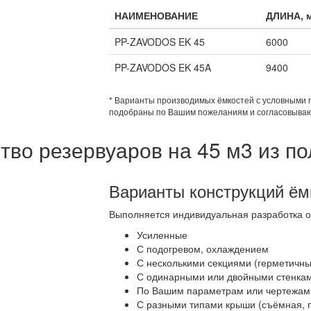
НАИМЕНОВАНИЕ
ДЛИНА, 
PP-ZAVODOS EK 45
6000
PP-ZAVODOS EK 45A
9400
* Варианты производимых ёмкостей с условными 
подобраны по Вашим пожеланиям и согласовываю
тво резервуаров на 45 м3 из п
Варианты конструкций ём
Выполняется индивидуальная разработка о
Усиленные
С подогревом, охлаждением
С несколькими секциями (герметич
С одинарными или двойными стенка
По Вашим параметрам или чертежам
С разными типами крыши (съёмная, п