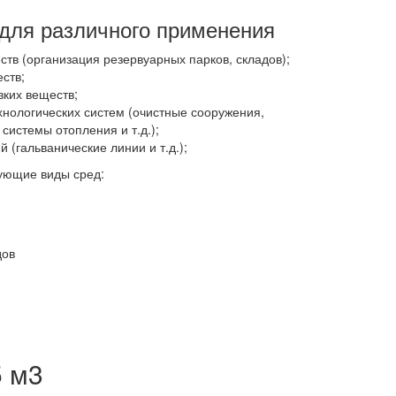
 для различного применения
тв (организация резервуарных парков, складов);
ств;
зких веществ;
хнологических систем (очистные сооружения,
истемы отопления и т.д.);
 (гальванические линии и т.д.);
ующие виды сред:
дов
5 м3