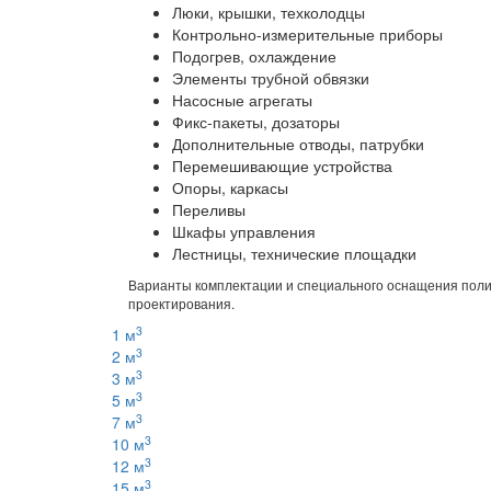
Люки, крышки, техколодцы
Контрольно-измерительные приборы
Подогрев, охлаждение
Элементы трубной обвязки
Насосные агрегаты
Фикс-пакеты, дозаторы
Дополнительные отводы, патрубки
Перемешивающие устройства
Опоры, каркасы
Переливы
Шкафы управления
Лестницы, технические площадки
Варианты комплектации и специального оснащения полип
проектирования.
3
1 м
3
2 м
3
3 м
3
5 м
3
7 м
3
10 м
3
12 м
3
15 м