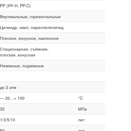
PP (РР-H, PP-C)
Вертикальные, горизонтальные
Цилиндр, овал, параллелепипед
Плоское, конусное, наклонное
Стационарная, съёмная,
плоская, конусная
Наземные, подземные
до 2 атм
— 20…+ 100
°C
32
МПа
1/3/5/10
лет
50
лет