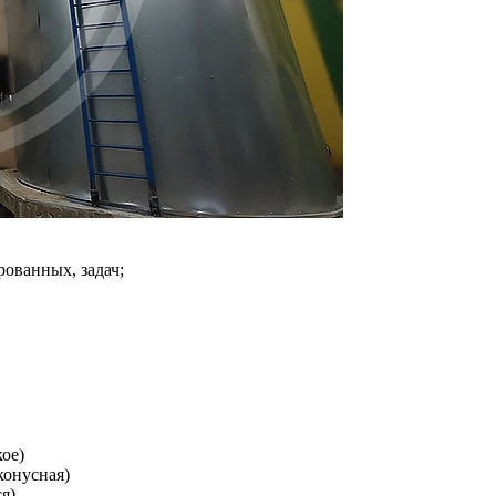
рованных, задач;
ое)
конусная)
я)