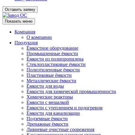
Оставить заявку
Показать меню
Компания
О компании
Продукция
Ёмкостное оборудование
Промышленные ёмкости
Ёмкости из полипропилена
Стеклопластиковые ёмкости
Полиэтиленовые ёмкости
Пластиковые ёмкости
Металлические ёмкости
Ёмкости для воды
Ёмкости для химической промышленности
Химические реакторы
Ёмкости с мешалкой
Ёмкости с утеплением и подогревом
Ёмкости для канализации
Подземные ёмкости
Дренажные ёмкости
Ливневые очистные соорежения
Канализационная насосная станция