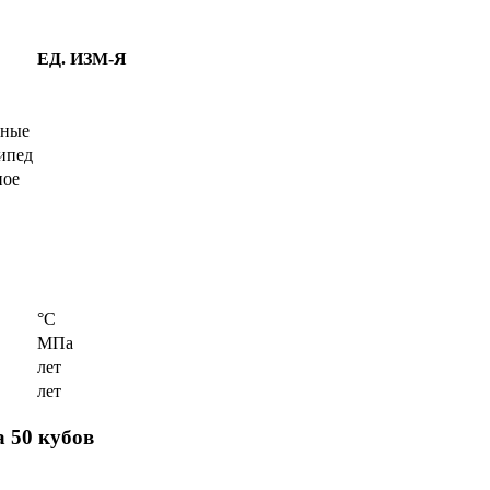
ЕД. ИЗМ-Я
ьные
ипед
ное
°C
МПа
лет
лет
 50 кубов