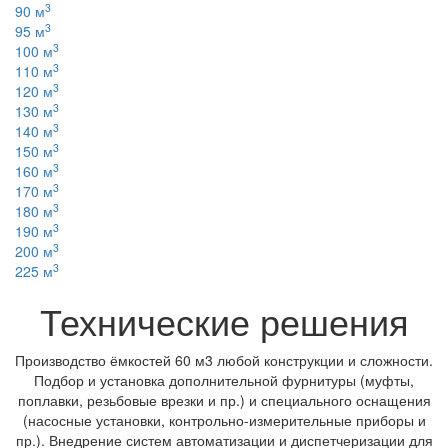
3
90 м
3
95 м
3
100 м
3
110 м
3
120 м
3
130 м
3
140 м
3
150 м
3
160 м
3
170 м
3
180 м
3
190 м
3
200 м
3
225 м
Технические решения
Производство ёмкостей 60 м3 любой конструкции и сложности.
Подбор и установка дополнительной фурнитуры (муфты,
поплавки, резьбовые врезки и пр.) и специального оснащения
(насосные установки, контрольно-измерительные приборы и
пр.). Внедрение систем автоматизации и диспетчеризации для