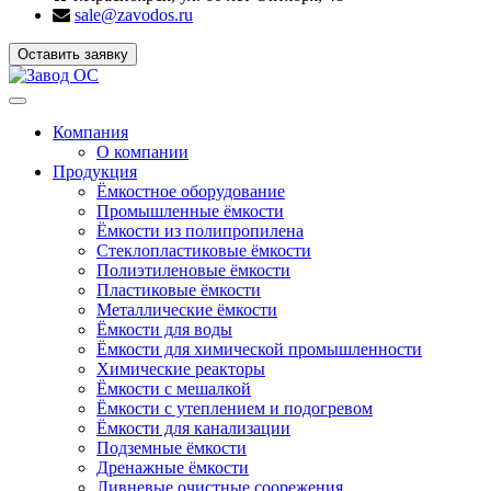
sale@zavodos.ru
Оставить заявку
Показать
меню
Компания
О компании
Продукция
Ёмкостное оборудование
Промышленные ёмкости
Ёмкости из полипропилена
Стеклопластиковые ёмкости
Полиэтиленовые ёмкости
Пластиковые ёмкости
Металлические ёмкости
Ёмкости для воды
Ёмкости для химической промышленности
Химические реакторы
Ёмкости с мешалкой
Ёмкости с утеплением и подогревом
Ёмкости для канализации
Подземные ёмкости
Дренажные ёмкости
Ливневые очистные соорежения