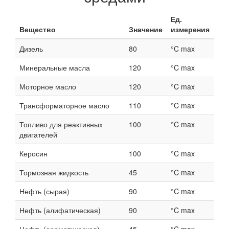
Ед.
Вещество
Значение
измерения
Дизель
80
°C max
Минеральные масла
120
°C max
Моторное масло
120
°C max
Трансформаторное масло
110
°C max
Топливо для реактивных
100
°C max
двигателей
Керосин
100
°C max
Тормозная жидкость
45
°C max
Нефть (сырая)
90
°C max
Нефть (алифатическая)
90
°C max