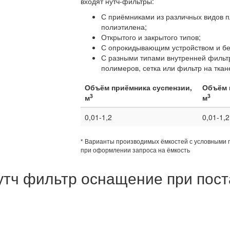
входят нутч-фильтры:
С приёмниками из различных видов п
полиэтилена;
Открытого и закрытого типов;
С опрокидывающим устройством и бе
С разными типами внутренней фильтр
полимеров, сетка или фильтр на ткан
Объём приёмника суспензии,
Объём 
3
3
м
м
0,01-1,2
0,01-1,2
* Варианты производимых ёмкостей с условными 
при оформлении запроса на ёмкость
утч фильтр оснащение при пост