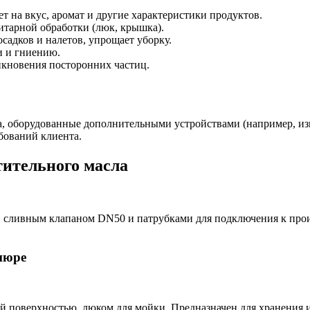
т на вкус, аромат и другие характеристики продуктов.
итарной обработки (люк, крышка).
садков и налетов, упрощает уборку.
и и гниению.
икновения посторонних частиц.
, оборудованные дополнительными устройствами (например, из
бований клиента.
тительного масла
, сливным клапаном DN50 и патрубками для подключения к прои
пюре
ней поверхностью, люком для мойки. Предназначен для хранения