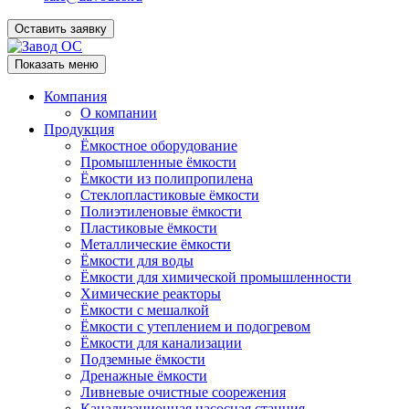
Оставить заявку
Показать меню
Компания
О компании
Продукция
Ёмкостное оборудование
Промышленные ёмкости
Ёмкости из полипропилена
Стеклопластиковые ёмкости
Полиэтиленовые ёмкости
Пластиковые ёмкости
Металлические ёмкости
Ёмкости для воды
Ёмкости для химической промышленности
Химические реакторы
Ёмкости с мешалкой
Ёмкости с утеплением и подогревом
Ёмкости для канализации
Подземные ёмкости
Дренажные ёмкости
Ливневые очистные соорежения
Канализационная насосная станция