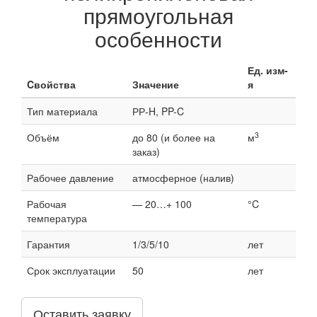
прямоугольная
особенности
Ед. изм-
Cвойства
Значение
я
Тип материала
РР-H, PP-C
3
Объём
до 80 (и более на
м
заказ)
Рабочее давление
атмосферное (налив)
Рабочая
— 20…+ 100
°C
температура
Гарантия
1/3/5/10
лет
Срок эксплуатации
50
лет
Оставить заявку