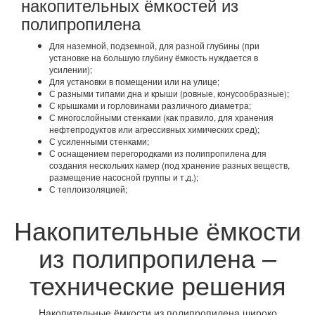
накопительных ёмкостей из
полипропилена
Для наземной, подземной, для разной глубины (при
установке на большую глубину ёмкость нуждается в
усилении);
Для установки в помещении или на улице;
С разными типами дна и крыши (ровные, конусообразные);
С крышками и горловинами различного диаметра;
С многослойными стенками (как правило, для хранения
нефтепродуктов или агрессивных химических сред);
С усиленными стенками;
С оснащением перегородками из полипропилена для
создания нескольких камер (под хранение разных веществ,
размещение насосной группы и т.д.);
С теплоизоляцией;
Накопительные ёмкости
из полипропилена –
технические решения
Накопительные ёмкости из полипропилена широко