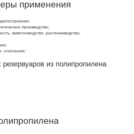
феры применения
аратостроение;
етическое производство;
ость, животноводство, растениеводство;
рии;
, отопления;
 резервуаров из полипропилена
полипропилена