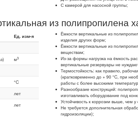
С камерой для насосной группы;
ртикальная из полипропилена х
Ёмкости вертикальные из полипропи
Ед. изм-я
изделия других форм;
Ёмкости вертикальные из полипропи
веществам;
Из-за формы нагрузка на ёмкость ра
3
з)
м
вертикальные резервуары не нуждают
Термостойкость: как правило, рабоча
(кратковременно до + 90 °C, при не
°C
работы с более высокими температур
Разнообразие конструкций: полипропи
лет
изготавливать оборудование под кон
Устойчивость к коррозии выше, чем у
лет
Не требуется дополнительная обработ
гидроизоляции);