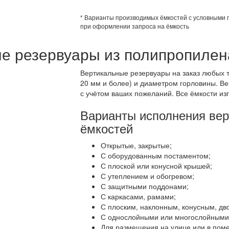
* Варианты производимых ёмкостей с условными 
при оформлении запроса на ёмкость
е резервуары из полипропилен
Вертикальные резервуары на заказ любых т
20 мм и более) и диаметром горловины. В
с учётом ваших пожеланий. Все ёмкости из
Варианты исполнения ве
ёмкостей
Открытые, закрытые;
С оборудованным постаментом;
С плоской или конусной крышей;
С утеплением и обогревом;
С защитными поддонами;
С каркасами, рамами;
С плоским, наклонным, конусным, д
С однослойными или многослойными 
Для размещения на улице или в пом