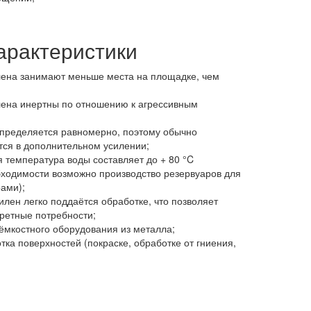
арактеристики
лена занимают меньше места на площадке, чем
лена инертны по отношению к агрессивным
спределяется равномерно, поэтому обычно
ся в дополнительном усилении;
я температура воды составляет до + 80 °C
обходимости возможно производство резервуаров для
ами);
лен легко поддаётся обработке, что позволяет
кретные потребности;
 ёмкостного оборудования из металла;
ка поверхностей (покраске, обработке от гниения,