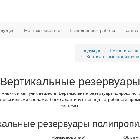
дукция
Монтаж емкостей
Выполненные работы
Контак
Продукция
Ёмкости из п
Вертикальные полипропи
Вертикальные резервуар
 жидких и сыпучих веществ. Вертикальные резервуары широко исп
с агрессивными средами. Легко адаптируются под потребности про
системы.
кальные резервуары полипроп
Наименование*
Объём,