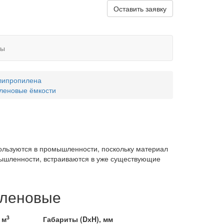
Оставить заявку
ты
олипропилена
леновые ёмкости
ы
ользуются в промышленности, поскольку материал
мышленности, встраиваются в уже существующие
иленовые
3
 м
Габариты (DхH), мм