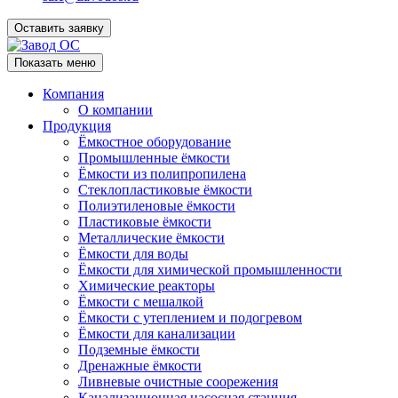
Оставить заявку
Показать меню
Компания
О компании
Продукция
Ёмкостное оборудование
Промышленные ёмкости
Ёмкости из полипропилена
Стеклопластиковые ёмкости
Полиэтиленовые ёмкости
Пластиковые ёмкости
Металлические ёмкости
Ёмкости для воды
Ёмкости для химической промышленности
Химические реакторы
Ёмкости с мешалкой
Ёмкости с утеплением и подогревом
Ёмкости для канализации
Подземные ёмкости
Дренажные ёмкости
Ливневые очистные соорежения
Канализационная насосная станция