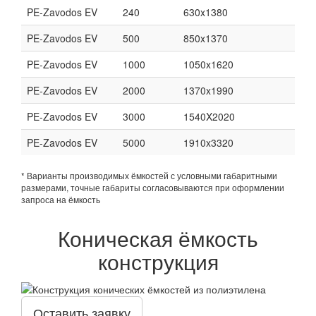
PE-Zavodos EV
240
630x1380
PE-Zavodos EV
500
850x1370
PE-Zavodos EV
1000
1050x1620
PE-Zavodos EV
2000
1370x1990
PE-Zavodos EV
3000
1540X2020
PE-Zavodos EV
5000
1910x3320
* Варианты производимых ёмкостей с условными габаритными
размерами, точные габариты согласовываются при оформлении
запроса на ёмкость
Коническая ёмкость
конструкция
Оставить заявку