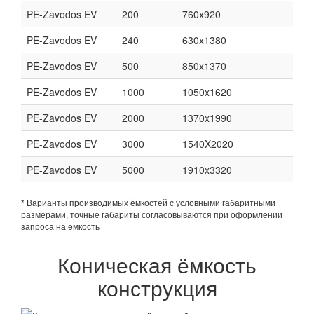
PE-Zavodos EV
200
760x920
PE-Zavodos EV
240
630x1380
PE-Zavodos EV
500
850x1370
PE-Zavodos EV
1000
1050x1620
PE-Zavodos EV
2000
1370x1990
PE-Zavodos EV
3000
1540X2020
PE-Zavodos EV
5000
1910x3320
* Варианты производимых ёмкостей с условными габаритными
размерами, точные габариты согласовываются при оформлении
запроса на ёмкость
Коническая ёмкость
конструкция