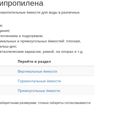
липропилена
накопительные ёмкости для воды в различных
и;
дания;
теплением и подогревом;
икальных и прямоугольных ёмкостей: плоская,
альш-дно;
таллическим каркасом, рамой, на опорах и т.д.
Перейти в раздел
Вертикальные ёмкости
Горизонтальные ёмкости
Прямоугольные ёмкости
габаритными размерами, точные габариты согласовываются