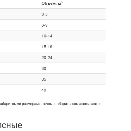
3
Объём, м
3-5
6-9
10-14
15-19
20-24
30
35
40
габаритными размерами, точные габариты согласовываются
псные