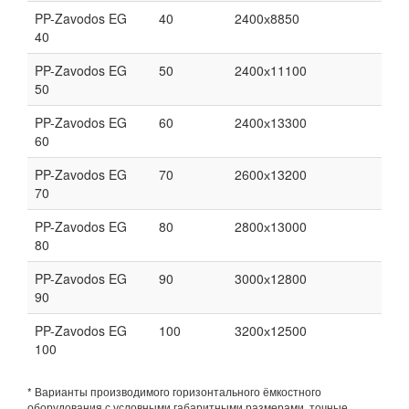
PP-Zavodos EG
40
2400х8850
40
PP-Zavodos EG
50
2400х11100
50
PP-Zavodos EG
60
2400х13300
60
PP-Zavodos EG
70
2600х13200
70
PP-Zavodos EG
80
2800х13000
80
PP-Zavodos EG
90
3000х12800
90
PP-Zavodos EG
100
3200х12500
100
* Варианты производимого горизонтального ёмкостного
оборудования с условными габаритными размерами, точные